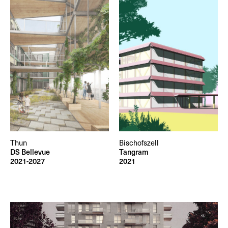
Thun
Bischofszell
DS Bellevue
Tangram
2021-2027
2021