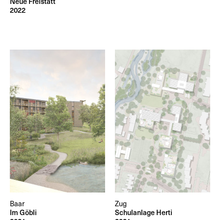
Neue Freistatt
2022
Baar
Zug
Im Göbli
Schulanlage Herti