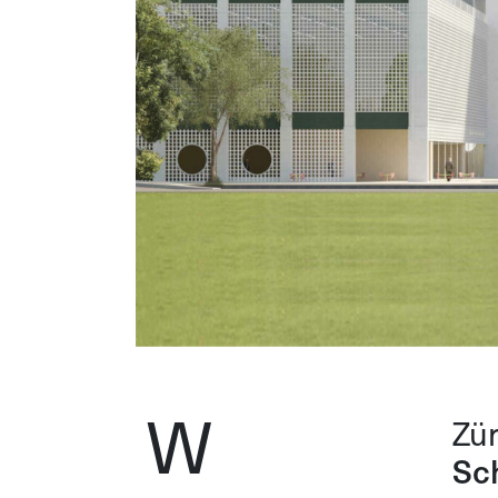
W
Zür
Sc