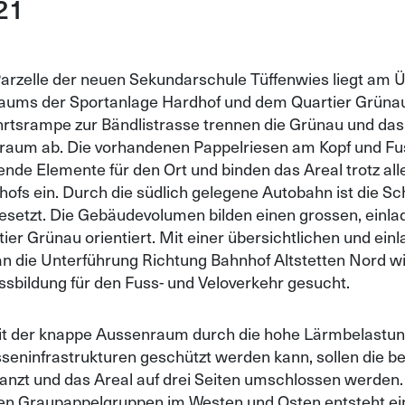
21
Parzelle der neuen Sekundarschule Tüffenwies liegt am 
raums der Sportanlage Hardhof und dem Quartier Grüna
hrtsrampe zur Bändlistrasse trennen die Grünau und das
raum ab. Die vorhandenen Pappelriesen am Kopf und Fu
ende Elemente für den Ort und binden das Areal trotz a
hofs ein. Durch die südlich gelegene Autobahn ist die S
esetzt. Die Gebäudevolumen bilden einen grossen, einla
ier Grünau orientiert. Mit einer übersichtlichen und ei
n die Unterführung Richtung Bahnhof Altstetten Nord wi
ssbildung für den Fuss- und Veloverkehr gesucht.
t der knappe Aussenraum durch die hohe Lärmbelastun
sseninfrastrukturen geschützt werden kann, sollen die b
lanzt und das Areal auf drei Seiten umschlossen werde
gen Graupappelgruppen im Westen und Osten entsteht ein 