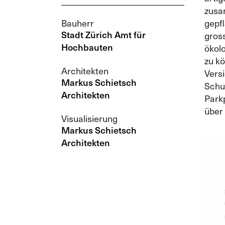
zusa
Bauherr
gepf
Stadt Zürich Amt für
gros
Hochbauten
ökol
zu kö
Architekten
Vers
Markus Schietsch
Schu
Architekten
Park
über 
Visualisierung
Markus Schietsch
Architekten