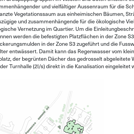
mmenhängender und vielfältiger Aussenraum für die Schu
lanzte Vegetationssaum aus einheimischen Bäumen, Str
szügige und zusammenhängende für die ökologische Vielfa
ogische Vernetzung im Quartier. Um die Einleitungbesch
nnen werden die befestigten Platzflächen in der Zone S3
ickerungsmulden in der Zone S3 zugeführt und die Fussw
lter entwässert. Damit kann das Regenwasser vom klein
platz, der begrünten Dächer das gedrosselt abgeleitete 
der Turnhalle (2l/s) direkt in die Kanalisation eingeleitet