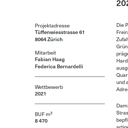
20
Die 
Projektadresse
Tüffenwiesstrasse 61
Frei
8064 Zürich
Zufa
Grün
Mitarbeit
präg
Fabian Haag
Hard
Federica Bernardelli
ausg
Quart
und a
Wettbewerb
Adre
2021
Dami
Stra
BUF m²
bepf
8 470
arti