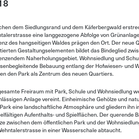
18
chen dem Siedlungsrand und dem Käferbergwald erstreckt
talerstrasse eine langgezogene Abfolge von Grünanlagen
enz des hangseitigen Waldes prägen den Ort. Der neue Qu
ntierten Gestaltungselementen bildet das Bindeglied zwi
enzendem Naherholungsgebiet. Wohnsiedlung und Schul
ssenbegleitende Bebauung entlang der Hofwiesen- und W
ken den Park als Zentrum des neuen Quartiers.
gesamte Freiraum mit Park, Schule und Wohnsiedlung we
hlässigen Anlage vereint. Einheimische Gehölze und nat
Park eine landschaftliche Atmosphäre und gliedern ih
ielfältigen Aufenthalts- und Spielflächen. Der querende 
ze zwischen dem öffentlichen Park und der Wohnsiedlun
Wehntalerstrasse in einer Wasserschale abtaucht.