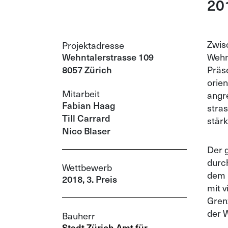
20
Zwis
Projektadresse
Wehntalerstrasse 109
Wehn
8057 Zürich
Präs
orie
Mitarbeit
angr
Fabian Haag
stra
Till Carrard
stär
Nico Blaser
Der 
durc
Wettbewerb
dem 
2018, 3. Preis
mit v
Gren
der 
Bauherr
Stadt Zürich Amt für