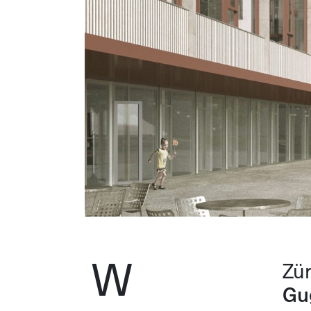
W
Zür
Gu