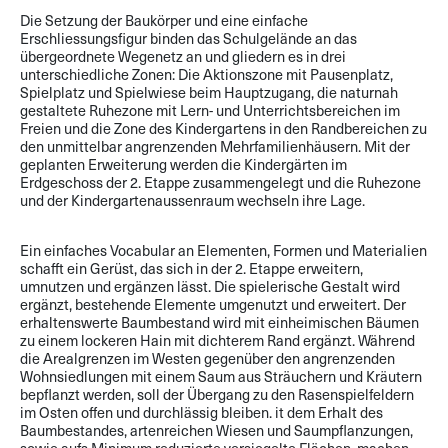
Die Setzung der Baukörper und eine einfache
Erschliessungsfigur binden das Schulgelände an das
übergeordnete Wegenetz an und gliedern es in drei
unterschiedliche Zonen: Die Aktionszone mit Pausenplatz,
Spielplatz und Spielwiese beim Hauptzugang, die naturnah
gestaltete Ruhezone mit Lern- und Unterrichtsbereichen im
Freien und die Zone des Kindergartens in den Randbereichen zu
den unmittelbar angrenzenden Mehrfamilienhäusern. Mit der
geplanten Erweiterung werden die Kindergärten im
Erdgeschoss der 2. Etappe zusammengelegt und die Ruhezone
und der Kindergartenaussenraum wechseln ihre Lage.
Ein einfaches Vocabular an Elementen, Formen und Materialien
schafft ein Gerüst, das sich in der 2. Etappe erweitern,
umnutzen und ergänzen lässt. Die spielerische Gestalt wird
ergänzt, bestehende Elemente umgenutzt und erweitert. Der
erhaltenswerte Baumbestand wird mit einheimischen Bäumen
zu einem lockeren Hain mit dichterem Rand ergänzt. Während
die Arealgrenzen im Westen gegenüber den angrenzenden
Wohnsiedlungen mit einem Saum aus Sträuchern und Kräutern
bepflanzt werden, soll der Übergang zu den Rasenspielfeldern
im Osten offen und durchlässig bleiben. it dem Erhalt des
Baumbestandes, artenreichen Wiesen und Saumpflanzungen,