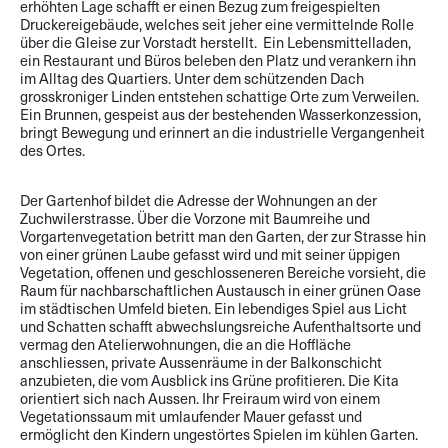
erhöhten Lage schafft er einen Bezug zum freigespielten
Druckereigebäude, welches seit jeher eine vermittelnde Rolle
über die Gleise zur Vorstadt herstellt. Ein Lebensmittelladen,
ein Restaurant und Büros beleben den Platz und verankern ihn
im Alltag des Quartiers. Unter dem schützenden Dach
grosskroniger Linden entstehen schattige Orte zum Verweilen.
Ein Brunnen, gespeist aus der bestehenden Wasserkonzession,
bringt Bewegung und erinnert an die industrielle Vergangenheit
des Ortes.
Der Gartenhof bildet die Adresse der Wohnungen an der
Zuchwilerstrasse. Über die Vorzone mit Baumreihe und
Vorgartenvegetation betritt man den Garten, der zur Strasse hin
von einer grünen Laube gefasst wird und mit seiner üppigen
Vegetation, offenen und geschlosseneren Bereiche vorsieht, die
Raum für nachbarschaftlichen Austausch in einer grünen Oase
im städtischen Umfeld bieten. Ein lebendiges Spiel aus Licht
und Schatten schafft abwechslungsreiche Aufenthaltsorte und
vermag den Atelierwohnungen, die an die Hoffläche
anschliessen, private Aussenräume in der Balkonschicht
anzubieten, die vom Ausblick ins Grüne profitieren. Die Kita
orientiert sich nach Aussen. Ihr Freiraum wird von einem
Vegetationssaum mit umlaufender Mauer gefasst und
ermöglicht den Kindern ungestörtes Spielen im kühlen Garten.