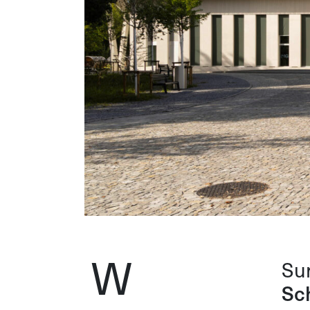
W
Su
Sc