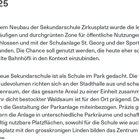
25
dem Neubau der Sekundarschule Zirkusplatz wurde die le
läufigen und durchgrünten Zone für öffentliche Nutzunge
hlossen und mit der Schulanlage St. Georg und der Spor
nden. Die Chance soll genutzt werden, die heute eher so
lte Bahnhöfli in den Kontext einzubinden.
neue Sekundarschule ist als Schule im Park gedacht. Di
udevolumen richten sich an der Stadthalle aus und scha
enraum, der das gesamte Areal zu einer Einheit zusamm
hr dicht bestockter Waldsaum ist für den Ort prägend. D
in die Gestaltung der Parkanlage miteinbezogen. Präz
dern die Anlage in unterschiedliche Parkräume und scha
ältig nutzbare Platzflächen, sowohl für die Schule wie auch
splatz mit den grosskronigen Linden bilden das Zentrum 
ge.