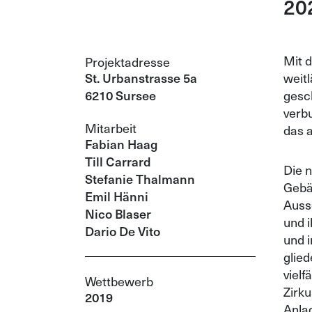
20
Mit 
Projektadresse
St. Urbanstrasse 5a
weit
6210 Sursee
gesc
verbu
Mitarbeit
das a
Fabian Haag
Till Carrard
Die 
Stefanie Thalmann
Gebä
Emil Hänni
Auss
Nico Blaser
und i
Dario De Vito
und 
glie
vielf
Wettbewerb
Zirku
2019
Anla