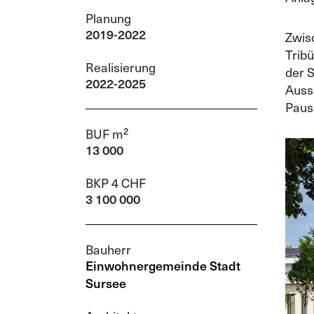
Planung
2019-2022
Zwisc
Trib
Realisierung
der 
2022-2025
Auss
Paus
BUF m²
13 000
BKP 4 CHF
3 100 000
Bauherr
Einwohnergemeinde Stadt
Sursee