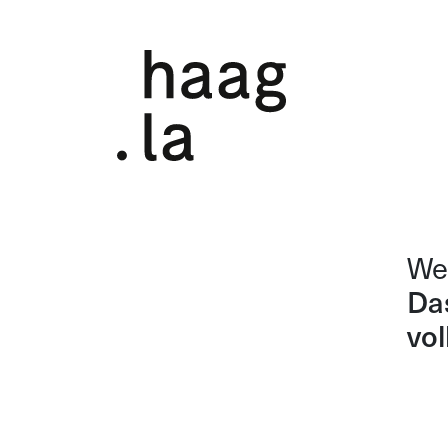
We
Das
vol